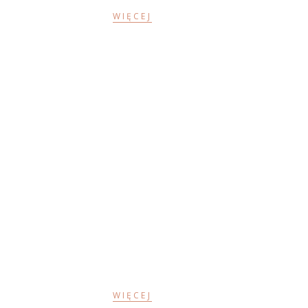
WIĘCEJ
Terapia traumy
WIĘCEJ