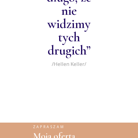
nie
widzimy
tych
drugich”
/Hellen Keller/
ZAPRASZAM
Moja oferta