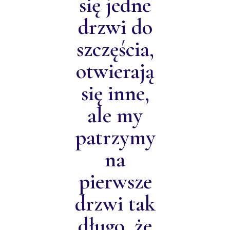
się jedne
drzwi do
szczęścia,
otwierają
się inne,
ale my
patrzymy
na
pierwsze
drzwi tak
długo, że