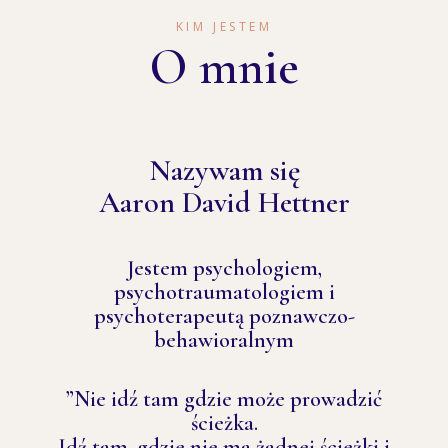
KIM JESTEM
O mnie
Nazywam się
Aaron David Hettner
Jestem psychologiem,
psychotraumatologiem i
psychoterapeutą poznawczo-
behawioralnym
”Nie idź tam gdzie może prowadzić
ścieżka.
Idź tam, gdzie nie ma żadnej ścieżki i