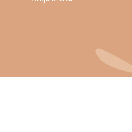
Psychoterapia
Terapia schematów
Terapia traumy
Terapia EMDR
Wsparcie w kryzysie
Poradnictwo psychologiczne
ZAPRASZAM
Sesja konsultacyjna