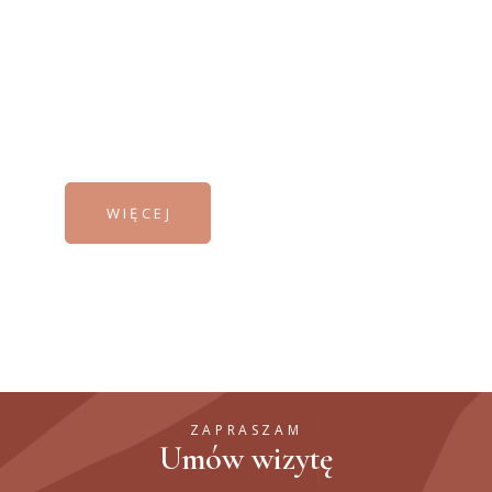
Jeśli nie jesteś pewien jakiej formy
pomocy potrzebujesz, zapraszam Cię na
pierwszą sesję konsultacyjną, w której
zbadamy Twoje potrzeby i cele.
WIĘCEJ
ZAPRASZAM
Umów wizytę