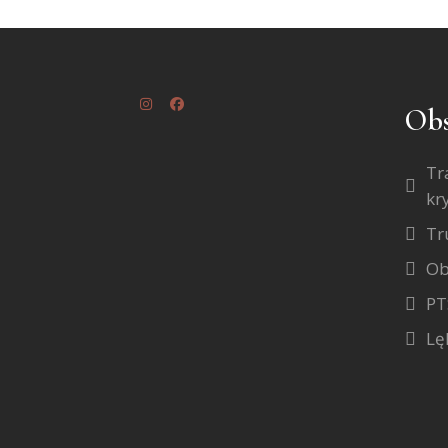
Obs
Tr
kr
Tr
Ob
PT
Lęk