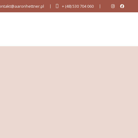
ontakt@aaronhettner.pl
+ (48) 530 704 060