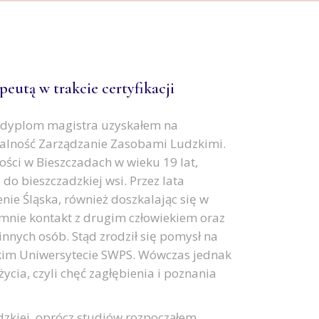
eutą w trakcie certyfikacji
 dyplom magistra uzyskałem na
alność Zarządzanie Zasobami Ludzkimi.
ści w Bieszczadach w wieku 19 lat,
do bieszczadzkiej wsi. Przez lata
nie Śląska, również doszkalając się w
 mnie kontakt z drugim człowiekiem oraz
nych osób. Stąd zrodził się pomysł na
ckim Uniwersytecie SWPS. Wówczas jednak
ycia, czyli chęć zagłębienia i poznania
dzkiej, oprócz studiów rozpocząłem