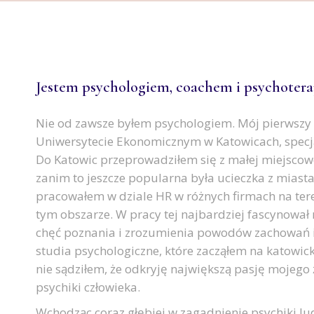
Jestem psychologiem, coachem i psychoterap
Nie od zawsze byłem psychologiem. Mój pierwszy
Uniwersytecie Ekonomicznym w Katowicach, specj
Do Katowic przeprowadziłem się z małej miejscowo
zanim to jeszcze popularna była ucieczka z miasta 
pracowałem w dziale HR w różnych firmach na tere
tym obszarze. W pracy tej najbardziej fascynował
chęć poznania i zrozumienia powodów zachowań in
studia psychologiczne, które zacząłem na katowi
nie sądziłem, że odkryję największą pasję mojego ż
psychiki człowieka.
Wchodząc coraz głębiej w zagadnienie psychiki lu