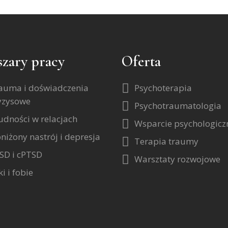
zary pracy
Oferta
auma i doświadczenia
Psychoterapia
yzysowe
Psychotraumatologia
udności w relacjach
Wsparcie psychologicz
niżony nastrój i depresja
Terapia traumy
SD i cPTSD
Warsztaty rozwojowe
i i fobie