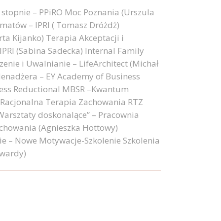
 stopnie – PPiRO Moc Poznania (Urszula
matów – IPRI ( Tomasz Dróżdż)
ta Kijanko) Terapia Akceptacji i
PRI (Sabina Sadecka) Internal Family
nie i Uwalnianie – LifeArchitect (Michał
Menadżera – EY Academy of Business
ress Reductional MBSR –Kwantum
 Racjonalna Terapia Zachowania RTZ
„Warsztaty doskonalące” – Pracownia
achowania (Agnieszka Hottowy)
ie – Nowe Motywacje-Szkolenie Szkolenia
twardy)